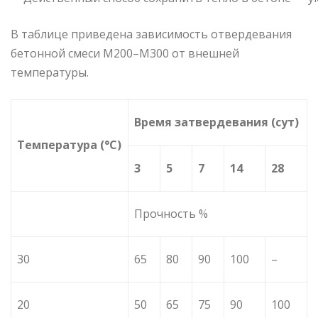
В таблице приведена зависимость отвердевания
бетонной смеси M200–M300 от внешней
температуры.
Время затвердевания (сут)
Температура (°C)
3
5
7
14
28
Прочность %
30
65
80
90
100
–
20
50
65
75
90
100