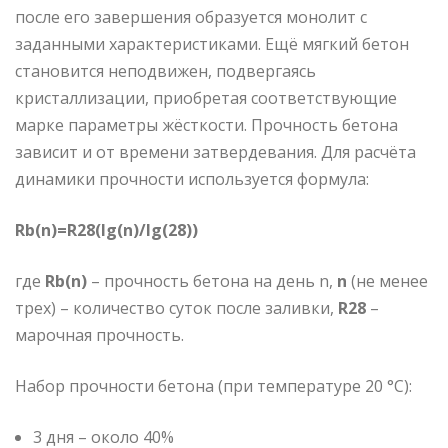
после его завершения образуется монолит с
заданными характеристиками. Ещё мягкий бетон
становится неподвижен, подвергаясь
кристаллизации, приобретая соответствующие
марке параметры жёсткости. Прочность бетона
зависит и от времени затвердевания. Для расчёта
динамики прочности используется формула:
Rb(n)=R28(lg(n)/lg(28))
где
Rb(n)
– прочность бетона на день n,
n
(не менее
трех) – количество суток после заливки,
R28
–
марочная прочность.
Набор прочности бетона (при температуре 20 °С):
3 дня – около 40%