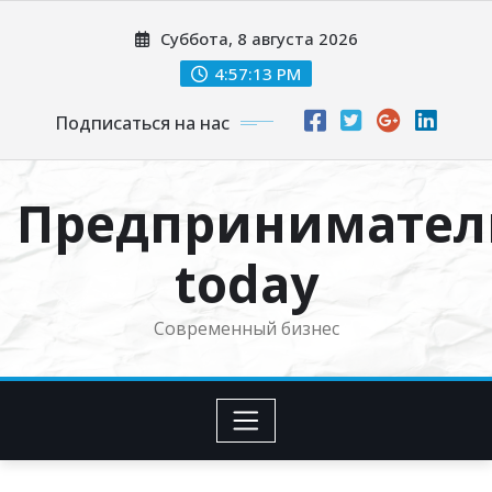
Перейти
Суббота, 8 августа 2026
к
содержимому
4:57:14 PM
Подписаться на нас
Предпринимател
today
Современный бизнес