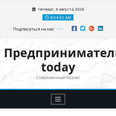
Перейти
Четверг, 6 августа 2026
к
содержимому
8:54:33 AM
Подписаться на нас
Предпринимател
today
Современный бизнес