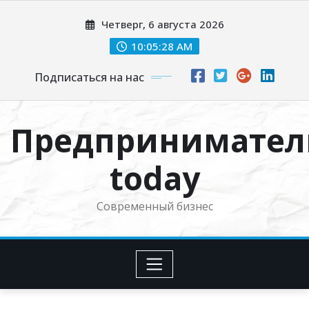
Перейти
Четверг, 6 августа 2026
к
содержимому
10:05:29 AM
Подписаться на нас
Предпринимател
today
Современный бизнес