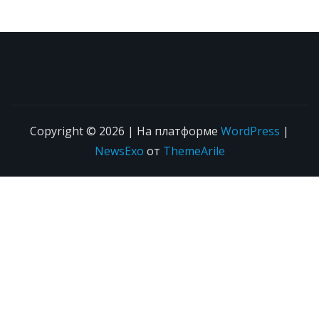
Copyright © 2026 | На платформе
WordPress
|
NewsExo
от
ThemeArile