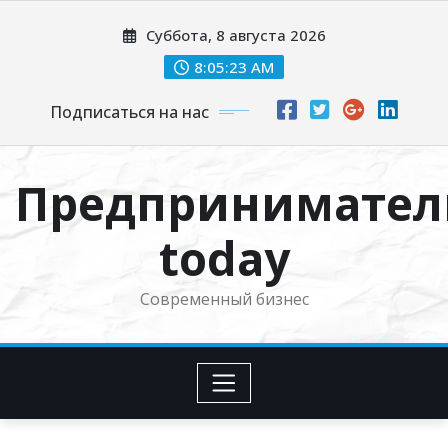
Перейти
Суббота, 8 августа 2026
к
содержимому
8:05:24 AM
Подписаться на нас
Предпринимател
today
Современный бизнес