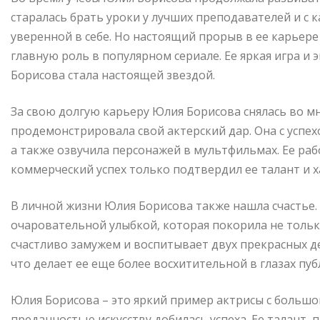
старалась брать уроки у лучших преподавателей и с 
уверенной в себе. Но настоящий прорыв в ее карьер
главную роль в популярном сериале. Ее яркая игра и
Борисова стала настоящей звездой.
За свою долгую карьеру Юлия Борисова снялась во м
продемонстрировала свой актерский дар. Она с успех
а также озвучила персонажей в мультфильмах. Ее раб
коммерческий успех только подтвердил ее талант и х
В личной жизни Юлия Борисова также нашла счастье
очаровательной улыбкой, которая покорила не только
счастливо замужем и воспитывает двух прекрасных д
что делает ее еще более восхитительной в глазах пуб
Юлия Борисова – это яркий пример актрисы с большой
преданностью искусству добилась успеха. Ее талант,