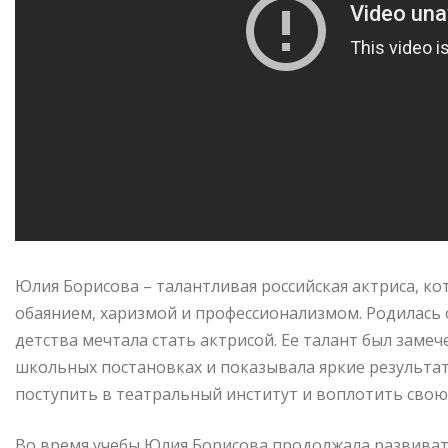
Юлия Борисова – талантливая российская актриса, ко
обаянием, харизмой и профессионализмом. Родилась о
детства мечтала стать актрисой. Ее талант был замеч
школьных постановках и показывала яркие результат
поступить в театральный институт и воплотить свою
Во время учебы Юлия Борисова продолжала развивать