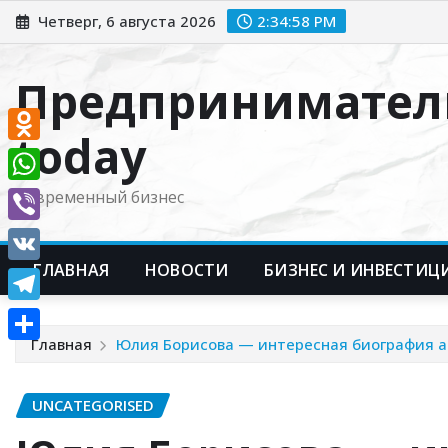
Перейти
Четверг, 6 августа 2026
2:34:59 PM
к
содержимому
Предпринимател
today
Odnoklassniki
WhatsApp
Современный бизнес
Viber
ГЛАВНАЯ
НОВОСТИ
БИЗНЕС И ИНВЕСТИЦ
VK
Telegram
Главная
Юлия Борисова — интересная биография ак
Отправить
UNCATEGORISED