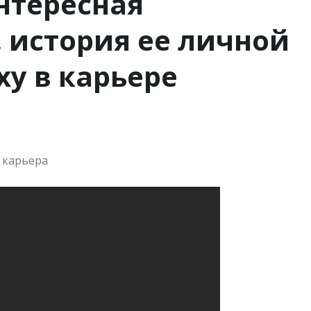
нтересная
 история ее личной
ху в карьере