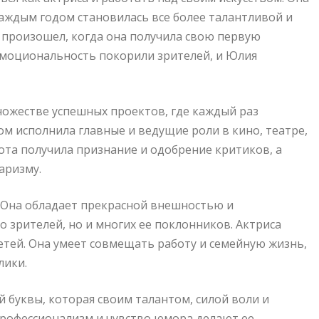
каждым годом становилась все более талантливой и
е произошел, когда она получила свою первую
 эмоциональность покорили зрителей, и Юлия
ножестве успешных проектов, где каждый раз
ом исполнила главные и ведущие роли в кино, театре,
ота получила признание и одобрение критиков, а
аризму.
. Она обладает прекрасной внешностью и
 зрителей, но и многих ее поклонников. Актриса
етей. Она умеет совмещать работу и семейную жизнь,
лики.
 буквы, которая своим талантом, силой воли и
 профессионализм и чувство юмора делают ее