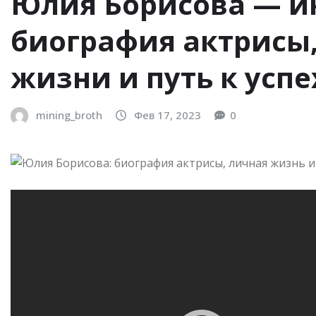
Юлия Борисова — и
биография актрисы,
жизни и путь к успе
mining_broth
Фев 17, 2023
0