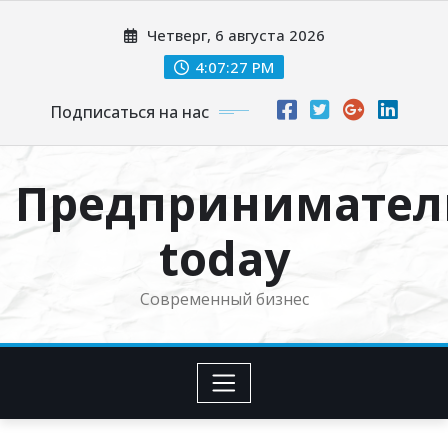
Перейти
Четверг, 6 августа 2026
к
содержимому
4:07:28 PM
Подписаться на нас
Предпринимател
today
Современный бизнес