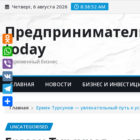
Перейти
Четверг, 6 августа 2026
8:38:53 AM
к
содержимому
Предпринимател
today
Odnoklassniki
WhatsApp
Современный бизнес
Viber
ГЛАВНАЯ
НОВОСТИ
БИЗНЕС И ИНВЕСТИЦ
VK
Telegram
Главная
Ермек Турсунов — увлекательный путь к ус
Отправить
UNCATEGORISED