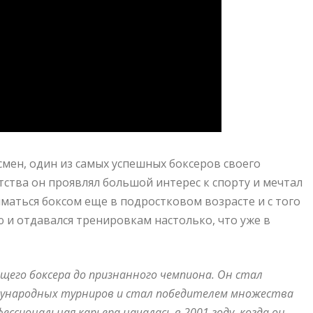
мен, один из самых успешных боксеров своего
етства он проявлял большой интерес к спорту и мечтал
маться боксом еще в подростковом возрасте и с того
ю и отдавался тренировкам настолько, что уже в
ющего боксера до признанного чемпиона. Он стал
ждународных турниров и стал победителем множества
сиональная карьера началась в 2001 году, когда он