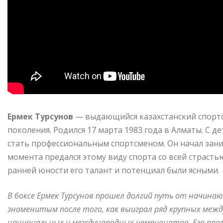
Ермек Турсунов
— выдающийся казахстанский спортс
поколения. Родился 17 марта 1983 года в Алматы. С д
стать профессиональным спортсменом. Он начал зани
момента предался этому виду спорта со всей страсть
ранней юности его талант и потенциал были ясными.
В боксе Ермек Турсунов прошел долгий путь от начина
знаменитым после того, как выиграл ряд крупных ме
национальных и международных чемпионатов. Его профес