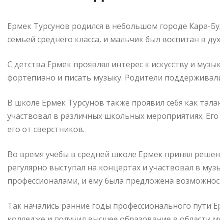
Ермек Турсунов родился в небольшом городе Кара-Бул
семьей среднего класса, и мальчик был воспитан в ду
С детства Ермек проявлял интерес к искусству и музы
фортепиано и писать музыку. Родители поддерживали
В школе Ермек Турсунов также проявил себя как тал
участвовал в различных школьных мероприятиях. Его
его от сверстников.
Во время учебы в средней школе Ермек принял решени
регулярно выступал на концертах и участвовал в муз
профессионалами, и ему была предложена возможнос
Так начались ранние годы профессионального пути Е
колледже и получил высшее образование в области му