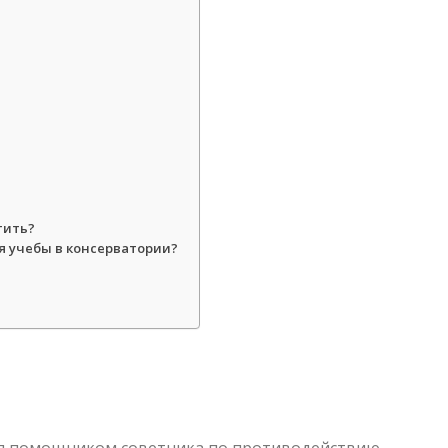
тить?
я учебы в консерватории?