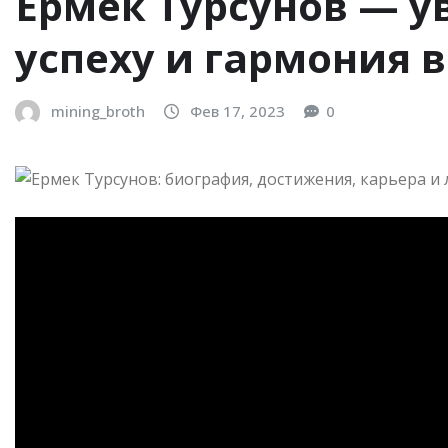
Ермек Турсунов — у
успеху и гармония 
mining_broth
Фев 17, 2023
0