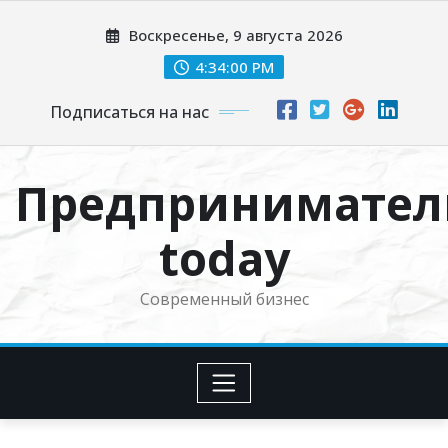
Перейти
Воскресенье, 9 августа 2026
к
содержимому
4:34:01 PM
Подписаться на нас
Предпринимател
today
Современный бизнес