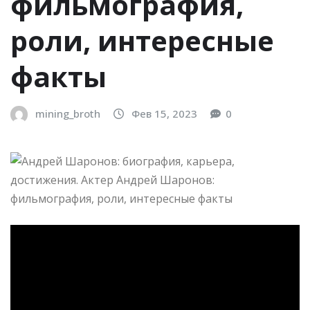
фильмография,
роли, интересные
факты
mining_broth
Фев 15, 2023
0