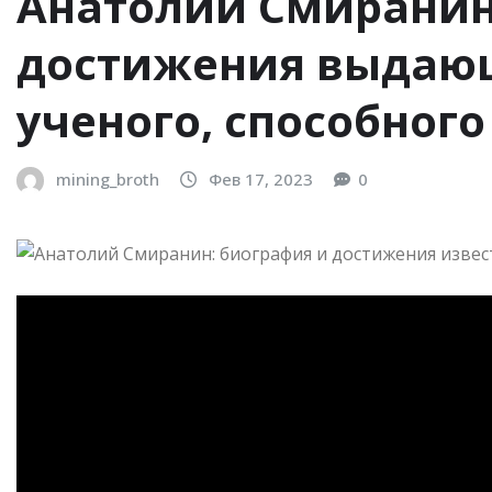
Анатолий Смиранин
достижения выдающ
ученого, способног
mining_broth
Фев 17, 2023
0