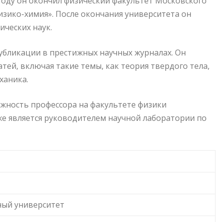
2 году он окончил физический факультет Московского
изико-химия». После окончания университета он
ических наук.
убликации в престижных научных журналах. Он
тей, включая такие темы, как теория твердого тела,
ханика.
жность профессора на факультете физики
же является руководителем научной лаборатории по
ный университет