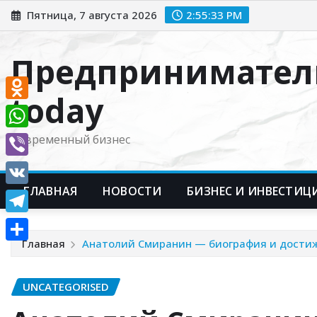
Перейти
Пятница, 7 августа 2026
2:55:33 PM
к
содержимому
Предпринимател
today
Odnoklassniki
WhatsApp
Современный бизнес
Viber
ГЛАВНАЯ
НОВОСТИ
БИЗНЕС И ИНВЕСТИЦ
VK
Telegram
Главная
Анатолий Смиранин — биография и достиже
Отправить
UNCATEGORISED