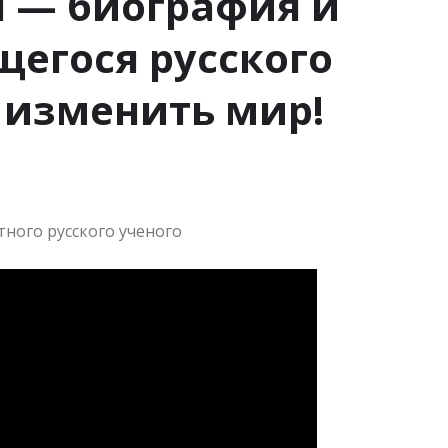
 — биография и
егося русского
о изменить мир!