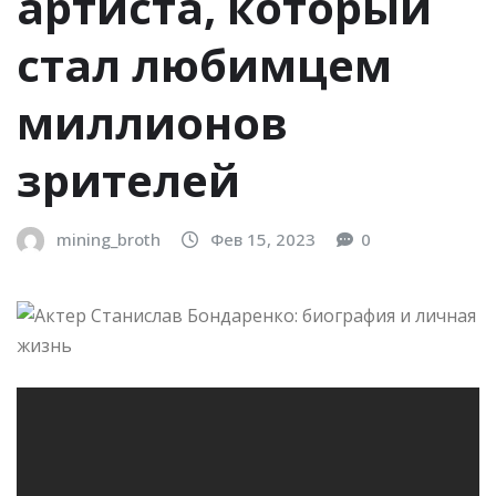
артиста, который
стал любимцем
миллионов
зрителей
mining_broth
Фев 15, 2023
0