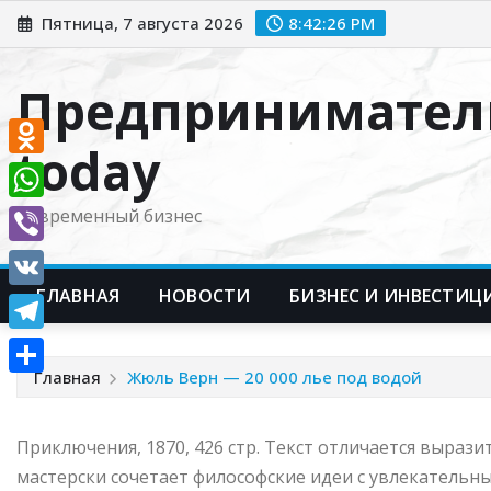
Перейти
Пятница, 7 августа 2026
8:42:27 PM
к
содержимому
Предпринимател
today
Odnoklassniki
WhatsApp
Современный бизнес
Viber
ГЛАВНАЯ
НОВОСТИ
БИЗНЕС И ИНВЕСТИЦ
VK
Telegram
Главная
Жюль Верн — 20 000 лье под водой
Отправить
Приключения, 1870, 426 стр. Текст отличается выра
мастерски сочетает философские идеи с увлекатель