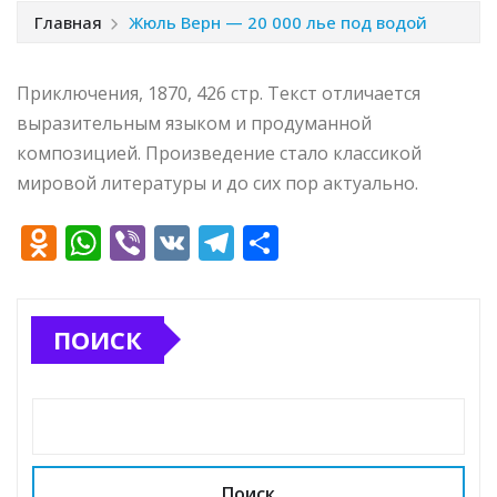
Главная
Жюль Верн — 20 000 лье под водой
Приключения, 1870, 426 стр. Текст отличается
выразительным языком и продуманной
композицией. Произведение стало классикой
мировой литературы и до сих пор актуально.
O
W
Vi
V
T
О
d
h
b
K
el
т
n
at
e
e
п
ПОИСК
o
s
r
g
р
kl
A
ra
а
a
p
m
в
ss
p
и
ni
т
Поиск