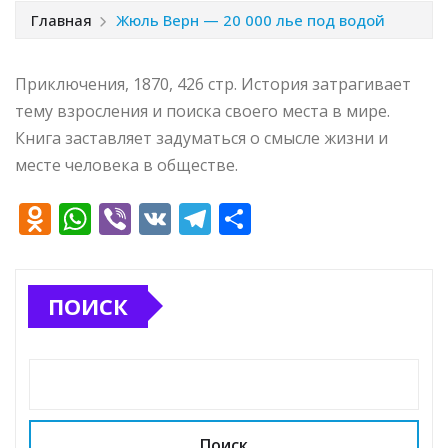
Главная
Жюль Верн — 20 000 лье под водой
Приключения, 1870, 426 стр. История затрагивает
тему взросления и поиска своего места в мире.
Книга заставляет задуматься о смысле жизни и
месте человека в обществе.
O
W
Vi
V
T
О
d
h
b
K
el
т
n
at
e
e
п
ПОИСК
o
s
r
g
р
kl
A
ra
а
a
p
m
в
ss
p
и
ni
т
Поиск