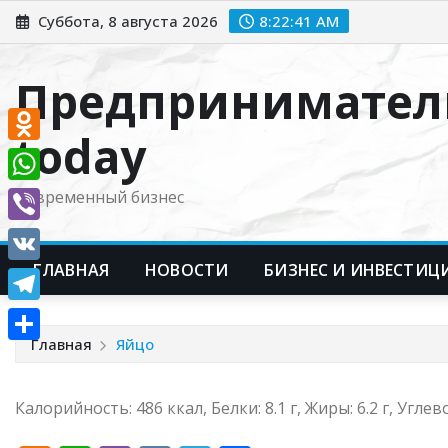
Перейти
Суббота, 8 августа 2026
8:22:42 AM
к
содержимому
Предпринимател
today
Odnoklassniki
WhatsApp
Современный бизнес
Viber
ГЛАВНАЯ
НОВОСТИ
БИЗНЕС И ИНВЕСТИЦ
VK
Telegram
Главная
Яйцо
Отправить
Калорийность: 486 ккал, Белки: 8.1 г, Жиры: 6.2 г, Углево