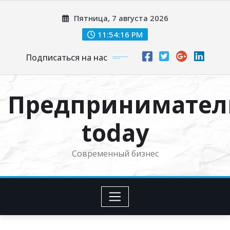
Перейти
Пятница, 7 августа 2026
к
содержимому
11:54:17 PM
Подписаться на нас
Предпринимател
today
Современный бизнес