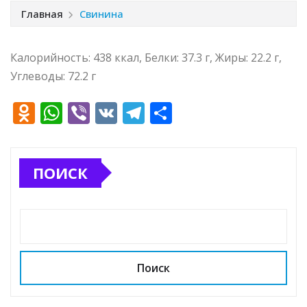
Главная
Свинина
Калорийность: 438 ккал, Белки: 37.3 г, Жиры: 22.2 г,
Углеводы: 72.2 г
O
W
Vi
V
T
О
d
h
b
K
el
т
n
at
e
e
п
ПОИСК
o
s
r
g
р
kl
A
ra
а
a
p
m
в
ss
p
и
ni
т
Поиск
ki
ь