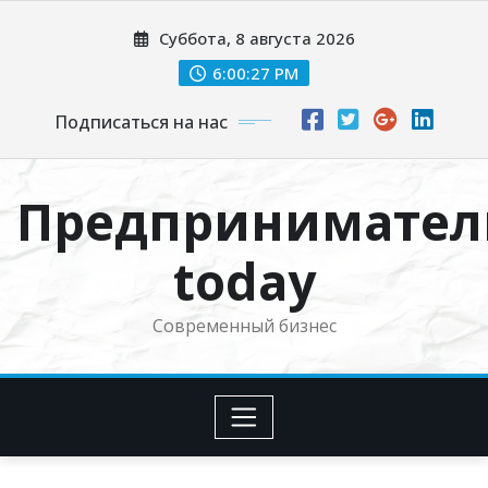
Перейти
Суббота, 8 августа 2026
к
содержимому
6:00:28 PM
Подписаться на нас
Предпринимател
today
Современный бизнес