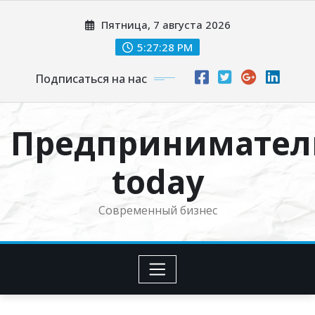
Перейти
Пятница, 7 августа 2026
к
содержимому
5:27:29 PM
Подписаться на нас
Предпринимател
today
Современный бизнес