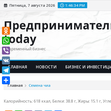
Перейти
Пятница, 7 августа 2026
1:46:35 PM
к
содержимому
Предпринимател
today
Odnoklassniki
WhatsApp
Современный бизнес
Viber
ГЛАВНАЯ
НОВОСТИ
БИЗНЕС И ИНВЕСТИЦ
VK
Telegram
Главная
Семена чиа
Отправить
Калорийность: 618 ккал, Белки: 38.8 г, Жиры: 15.1 г, Угл