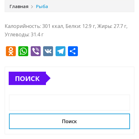
Главная
Рыба
Калорийность: 301 ккал, Белки: 12.9 г, Жиры: 27.7 г,
Углеводы: 31.4 г
O
W
Vi
V
T
О
d
h
b
K
el
т
n
at
e
e
п
ПОИСК
o
s
r
g
р
kl
A
ra
а
a
p
m
в
ss
p
и
ni
т
Поиск
ki
ь