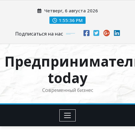
Перейти
Четверг, 6 августа 2026
к
содержимому
1:55:37 PM
Подписаться на нас
Предпринимател
today
Современный бизнес