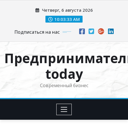
Перейти
Четверг, 6 августа 2026
к
содержимому
10:03:34 AM
Подписаться на нас
Предпринимател
today
Современный бизнес