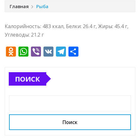
Главная
Рыба
Калорийность: 483 ккал, Белки: 26.4 г, Жиры: 45.4 г,
Углеводы: 21.2 г
O
W
Vi
V
T
О
d
h
b
K
el
т
n
at
e
e
п
ПОИСК
o
s
r
g
р
kl
A
ra
а
a
p
m
в
ss
p
и
ni
т
Поиск
ki
ь