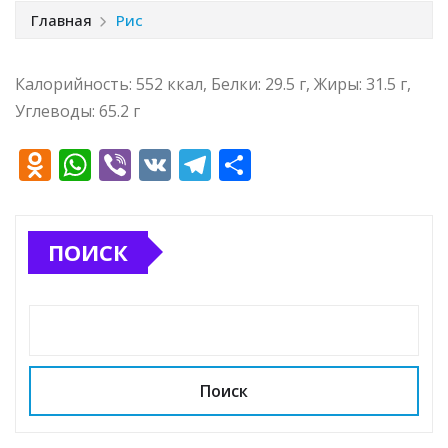
Главная
Рис
Калорийность: 552 ккал, Белки: 29.5 г, Жиры: 31.5 г,
Углеводы: 65.2 г
O
W
Vi
V
T
О
d
h
b
K
el
т
n
at
e
e
п
ПОИСК
o
s
r
g
р
kl
A
ra
а
a
p
m
в
ss
p
и
ni
т
Поиск
ki
ь