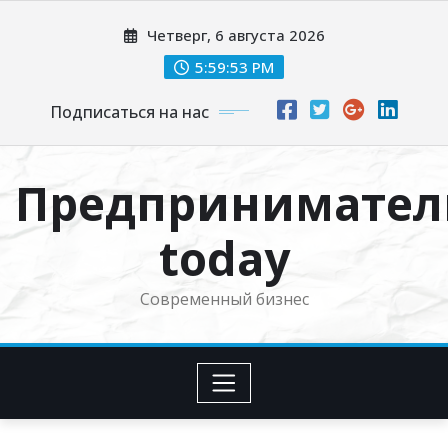
Перейти
Четверг, 6 августа 2026
к
содержимому
5:59:54 PM
Подписаться на нас
Предпринимател
today
Современный бизнес