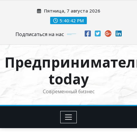
Перейти
Пятница, 7 августа 2026
к
содержимому
5:40:42 PM
Подписаться на нас
Предпринимател
today
Современный бизнес