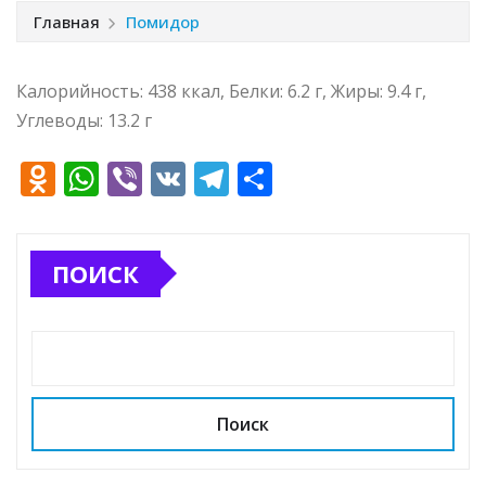
Главная
Помидор
Калорийность: 438 ккал, Белки: 6.2 г, Жиры: 9.4 г,
Углеводы: 13.2 г
O
W
Vi
V
T
О
d
h
b
K
el
т
n
at
e
e
п
ПОИСК
o
s
r
g
р
kl
A
ra
а
a
p
m
в
ss
p
и
ni
т
Поиск
ki
ь