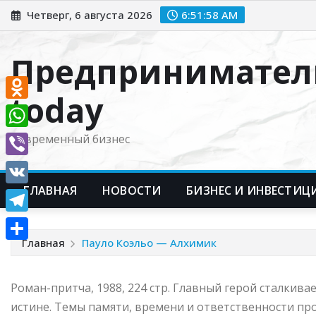
Перейти
Четверг, 6 августа 2026
6:51:59 AM
к
содержимому
Предпринимател
today
Odnoklassniki
WhatsApp
Современный бизнес
Viber
ГЛАВНАЯ
НОВОСТИ
БИЗНЕС И ИНВЕСТИЦ
VK
Telegram
Главная
Пауло Коэльо — Алхимик
Отправить
Роман-притча, 1988, 224 стр. Главный герой сталкив
истине. Темы памяти, времени и ответственности про