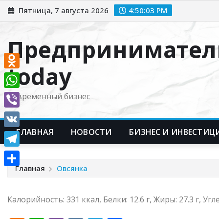
Перейти
Пятница, 7 августа 2026
4:50:04 PM
к
содержимому
Предпринимател
today
Odnoklassniki
WhatsApp
Современный бизнес
Viber
ГЛАВНАЯ
НОВОСТИ
БИЗНЕС И ИНВЕСТИЦ
VK
Telegram
Главная
Овсянка
Отправить
Калорийность: 331 ккал, Белки: 12.6 г, Жиры: 27.3 г, Угл