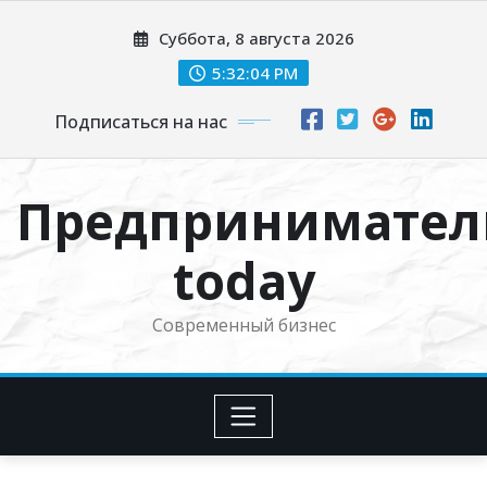
Перейти
Суббота, 8 августа 2026
к
содержимому
5:32:05 PM
Подписаться на нас
Предпринимател
today
Современный бизнес