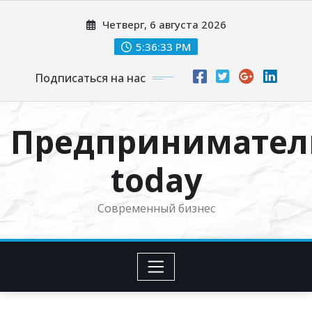
Перейти
Четверг, 6 августа 2026
к
содержимому
5:36:33 PM
Подписаться на нас
Предпринимател
today
Современный бизнес