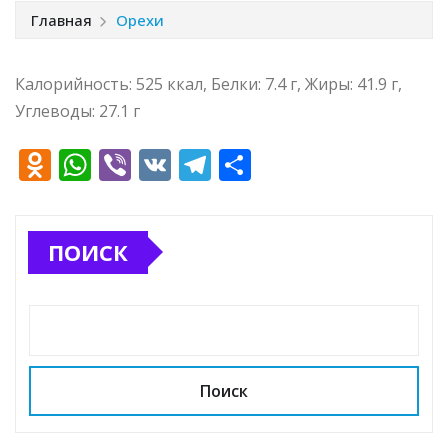
Главная
Орехи
Калорийность: 525 ккал, Белки: 7.4 г, Жиры: 41.9 г,
Углеводы: 27.1 г
O
W
Vi
V
T
О
d
h
b
K
el
т
n
at
e
e
п
ПОИСК
o
s
r
g
р
kl
A
ra
а
a
p
m
в
ss
p
и
ni
т
Поиск
ki
ь