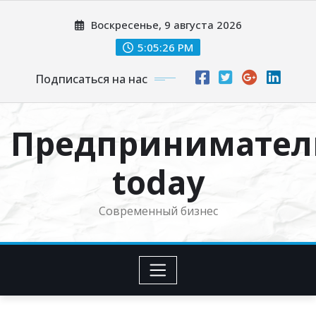
Перейти
Воскресенье, 9 августа 2026
к
содержимому
5:05:27 PM
Подписаться на нас
Предпринимател
today
Современный бизнес