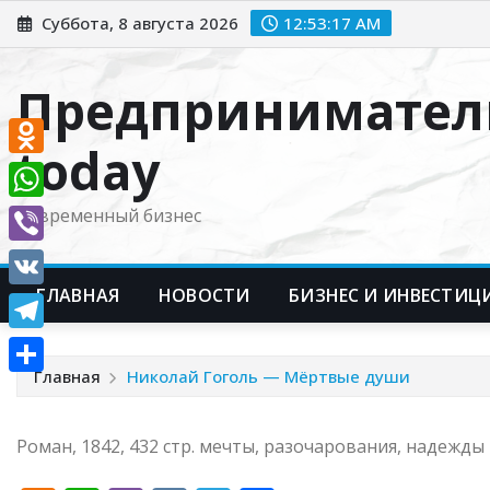
Перейти
Суббота, 8 августа 2026
12:53:18 AM
к
содержимому
Предпринимател
today
Odnoklassniki
WhatsApp
Современный бизнес
Viber
ГЛАВНАЯ
НОВОСТИ
БИЗНЕС И ИНВЕСТИЦ
VK
Telegram
Главная
Николай Гоголь — Мёртвые души
Отправить
Роман, 1842, 432 стр. мечты, разочарования, надежды