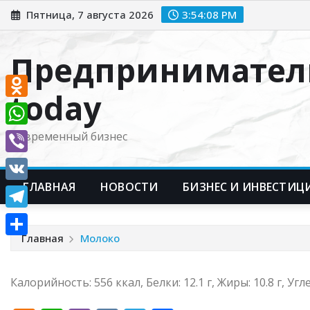
Перейти
Пятница, 7 августа 2026
3:54:08 PM
к
содержимому
Предпринимател
today
Odnoklassniki
WhatsApp
Современный бизнес
Viber
ГЛАВНАЯ
НОВОСТИ
БИЗНЕС И ИНВЕСТИЦ
VK
Telegram
Главная
Молоко
Отправить
Калорийность: 556 ккал, Белки: 12.1 г, Жиры: 10.8 г, Угл