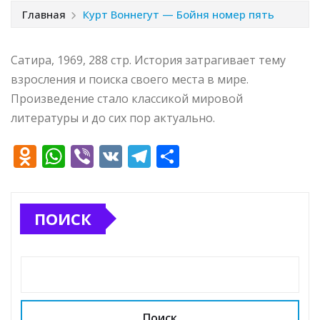
Главная
Курт Воннегут — Бойня номер пять
Сатира, 1969, 288 стр. История затрагивает тему
взросления и поиска своего места в мире.
Произведение стало классикой мировой
литературы и до сих пор актуально.
O
W
Vi
V
T
О
d
h
b
K
el
т
n
at
e
e
п
ПОИСК
o
s
r
g
р
kl
A
ra
а
a
p
m
в
ss
p
и
ni
т
Поиск