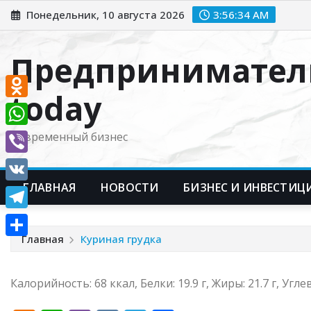
Перейти
Понедельник, 10 августа 2026
3:56:35 AM
к
содержимому
Предпринимател
today
Odnoklassniki
WhatsApp
Современный бизнес
Viber
ГЛАВНАЯ
НОВОСТИ
БИЗНЕС И ИНВЕСТИЦ
VK
Telegram
Главная
Куриная грудка
Отправить
Калорийность: 68 ккал, Белки: 19.9 г, Жиры: 21.7 г, Углев