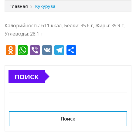
Главная
Кукуруза
Калорийность: 611 ккал, Белки: 35.6 г, Жиры: 39.9 г,
Углеводы: 28.1 г
O
W
Vi
V
T
О
d
h
b
K
el
т
n
at
e
e
п
ПОИСК
o
s
r
g
р
kl
A
ra
а
a
p
m
в
ss
p
и
ni
т
Поиск
ki
ь