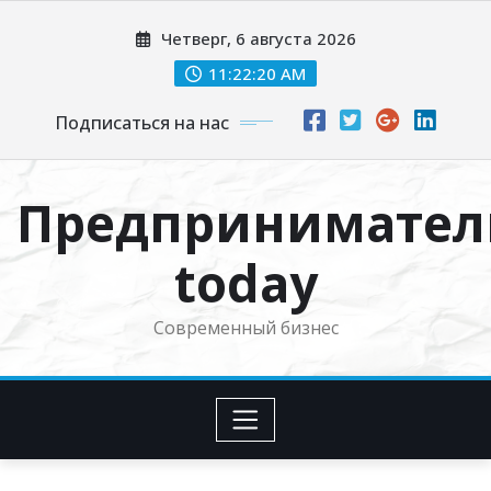
Перейти
Четверг, 6 августа 2026
к
содержимому
11:22:21 AM
Подписаться на нас
Предпринимател
today
Современный бизнес