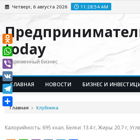
Перейти
Четверг, 6 августа 2026
11:28:55 AM
к
содержимому
Предпринимател
today
Odnoklassniki
WhatsApp
Современный бизнес
Viber
ГЛАВНАЯ
НОВОСТИ
БИЗНЕС И ИНВЕСТИЦ
VK
Telegram
Главная
Клубника
Отправить
Калорийность: 695 ккал, Белки: 13.4 г, Жиры: 20.7 г, Угле