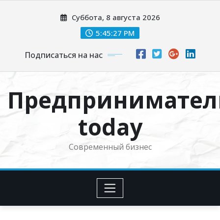
Перейти
Суббота, 8 августа 2026
к
содержимому
5:45:27 PM
Подписаться на нас
Предпринимател
today
Современный бизнес