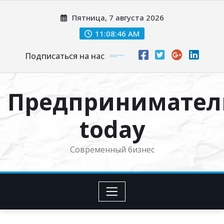
Перейти
Пятница, 7 августа 2026
к
содержимому
11:08:47 AM
Подписаться на нас
Предпринимател
today
Современный бизнес