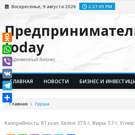
Перейти
Воскресенье, 9 августа 2026
2:27:06 PM
к
содержимому
Предпринимател
today
Odnoklassniki
WhatsApp
Современный бизнес
Viber
ГЛАВНАЯ
НОВОСТИ
БИЗНЕС И ИНВЕСТИЦ
VK
Telegram
Главная
Груша
Отправить
Калорийность: 81 ккал, Белки: 37.0 г, Жиры: 3.7 г, Углево