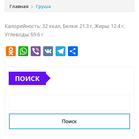
Главная
Груша
Калорийность: 32 ккал, Белки: 21.3 г, Жиры: 12.4 г,
Углеводы: 69.6 г
O
W
Vi
V
T
О
d
h
b
K
el
т
n
at
e
e
п
ПОИСК
o
s
r
g
р
kl
A
ra
а
a
p
m
в
ss
p
и
ni
т
Поиск
ki
ь