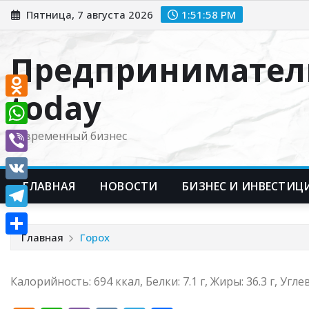
Перейти
Пятница, 7 августа 2026
1:51:59 PM
к
содержимому
Предпринимател
today
Odnoklassniki
WhatsApp
Современный бизнес
Viber
ГЛАВНАЯ
НОВОСТИ
БИЗНЕС И ИНВЕСТИЦ
VK
Telegram
Главная
Горох
Отправить
Калорийность: 694 ккал, Белки: 7.1 г, Жиры: 36.3 г, Углев