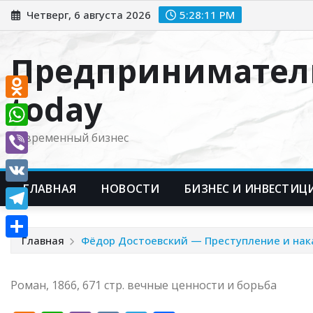
Перейти
Четверг, 6 августа 2026
5:28:12 PM
к
содержимому
Предпринимател
today
Odnoklassniki
WhatsApp
Современный бизнес
Viber
ГЛАВНАЯ
НОВОСТИ
БИЗНЕС И ИНВЕСТИЦ
VK
Telegram
Главная
Фёдор Достоевский — Преступление и нак
Отправить
Роман, 1866, 671 стр. вечные ценности и борьба