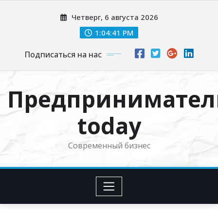
Перейти
Четверг, 6 августа 2026
к
содержимому
1:04:42 PM
Подписаться на нас
Предпринимател
today
Современный бизнес