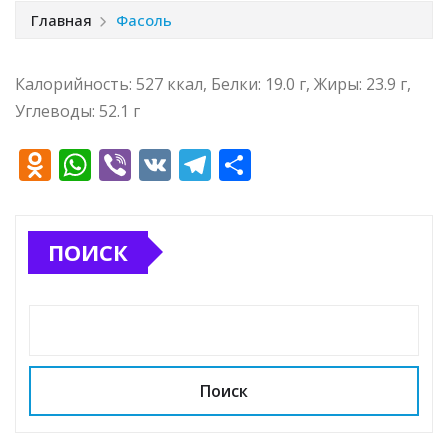
Главная
Фасоль
Калорийность: 527 ккал, Белки: 19.0 г, Жиры: 23.9 г,
Углеводы: 52.1 г
O
W
Vi
V
T
О
d
h
b
K
el
т
n
at
e
e
п
ПОИСК
o
s
r
g
р
kl
A
ra
а
a
p
m
в
ss
p
и
ni
т
Поиск
ki
ь