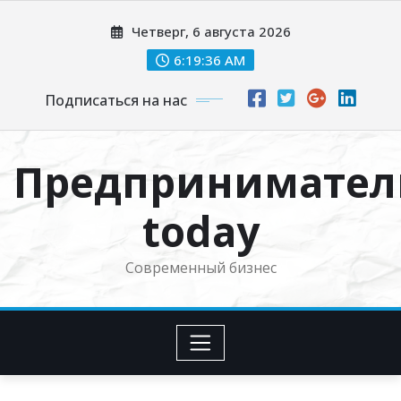
Перейти
Четверг, 6 августа 2026
к
содержимому
6:19:37 AM
Подписаться на нас
Предпринимател
today
Современный бизнес