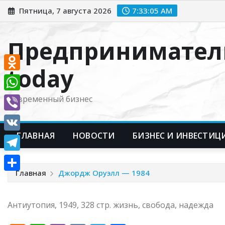
Перейти
Пятница, 7 августа 2026
7:33:06 AM
к
содержимому
Предпринимател
today
Odnoklassniki
WhatsApp
Современный бизнес
Viber
ГЛАВНАЯ
НОВОСТИ
БИЗНЕС И ИНВЕСТИЦ
VK
Telegram
Главная
Джордж Оруэлл — 1984
Отправить
Антиутопия, 1949, 328 стр. жизнь, свобода, надежда