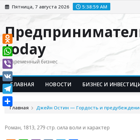
Перейти
Пятница, 7 августа 2026
5:38:59 AM
к
содержимому
Предпринимател
today
Odnoklassniki
WhatsApp
Современный бизнес
Viber
ГЛАВНАЯ
НОВОСТИ
БИЗНЕС И ИНВЕСТИЦ
VK
Telegram
Главная
Джейн Остин — Гордость и предубеждени
Отправить
Роман, 1813, 279 стр. сила воли и характер