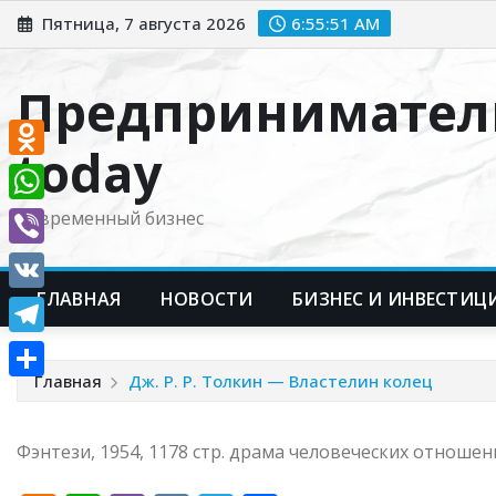
Перейти
Пятница, 7 августа 2026
6:55:52 AM
к
содержимому
Предпринимател
today
Odnoklassniki
WhatsApp
Современный бизнес
Viber
ГЛАВНАЯ
НОВОСТИ
БИЗНЕС И ИНВЕСТИЦ
VK
Telegram
Главная
Дж. Р. Р. Толкин — Властелин колец
Отправить
Фэнтези, 1954, 1178 стр. драма человеческих отноше